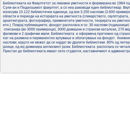
Библиотеката на Факултетот за ликовни уметности е формирана во 1984 год
Сули-ан и Педагошкиот факултет, а со неа раководи еден библиотекар. Вк
изнесува 10.122 библиотечни единици, од кои 3.250 наслови (3.600 примеро
области и периоди на историјата на уметноста (сликарството, скулптурата, 
архитектурата, фотографија, применетите уметности, теоријата на уметно
итн.). Покрај публикациите, фондот располага и со: 30 наслови (годишници
списанија (во 3000 примероци), 3000 домашни и странски каталози, 270 вид
филмови и 2 графички мапи. Библиотеката е оформена претежно од странс
пат на размена и перманентно купување и збогатување на фондот. Книжни
наслови, којшто не можат да се најдат во другите библиотеки. 80% од лите
јазици, од кој доминира англискиот јазик. Библиотеката располага со читалн
Пристап до библиотеката имаат сите студенти, наставничкиот и администр